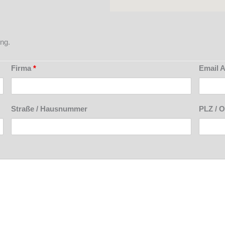
ung.
Firma
*
Email 
Straße / Hausnummer
PLZ / O